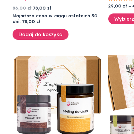
Oceniono
29,00
zł
–
86,00
zł
78,00
zł
5.00
na 5
Najniższa cena w ciągu ostatnich 30
Wybierz
dni:
78,00
zł
Dodaj do koszyka