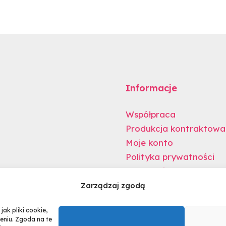
Informacje
Współpraca
Produkcja kontraktowa
Moje konto
Polityka prywatności
produkty
Regulamin sklepu
tawy prezentowe
Dostawa i płatności
Zarządzaj zgodą
ak pliki cookie,
eniu. Zgoda na te