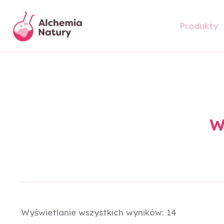
Posortowa
Przejdź
według
do
popularnoś
Produkty
treści
W
Wyświetlanie wszystkich wyników: 14