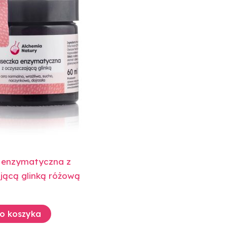
 enzymatyczna z
jącą glinką różową
o koszyka