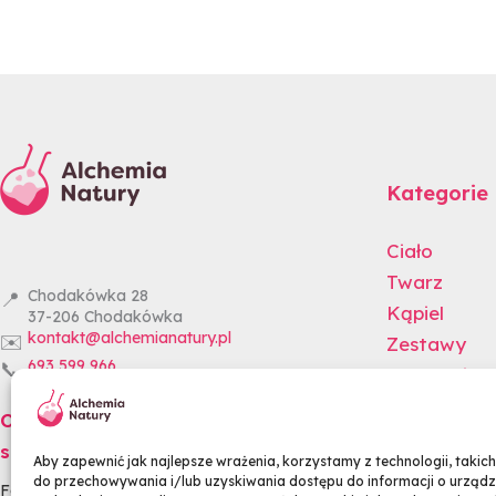
Kategorie
Ciało
Twarz
Chodakówka 28
📍
Kąpiel
37-206
Chodakówka
kontakt@alchemianatury.pl
✉️
Zestawy
693 599 966
📞
Wszystkie 
Gotowe zes
Odwiedź nas w mediach
społecznościowych
Aby zapewnić jak najlepsze wrażenia, korzystamy z technologii, takich j
do przechowywania i/lub uzyskiwania dostępu do informacji o urządz
Facebook
Instagram