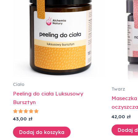
Ciało
Twarz
Peeling do ciała Luksusowy
Maseczka
Bursztyn
oczyszcza
42,00
zł
Oceniono
43,00
zł
5.00
na 5
Dodaj d
Dodaj do koszyka