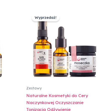
Pierwotna
Aktualna
cena
cena
Wyprzedaż!
wynosiła:
wynosi:
152,00 zł.
139,00 zł.
Zestawy
Naturalne Kosmetyki do Cery
Naczynkowej Oczyszczanie
Tonizacja Odżywienie