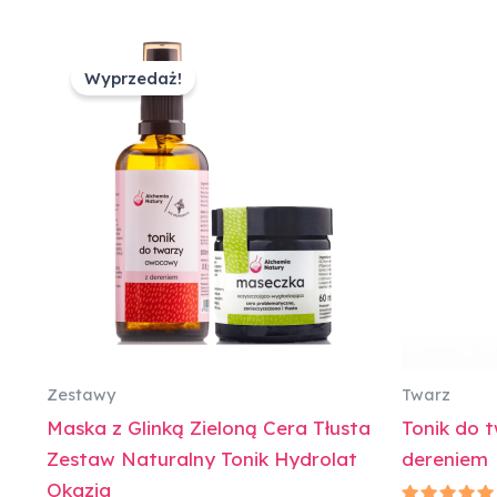
Pierwotna
Aktualna
cena
cena
Wyprzedaż!
wynosiła:
wynosi:
86,00 zł.
78,00 zł.
Zestawy
Twarz
Maska z Glinką Zieloną Cera Tłusta
Tonik do 
Zestaw Naturalny Tonik Hydrolat
dereniem
Okazja