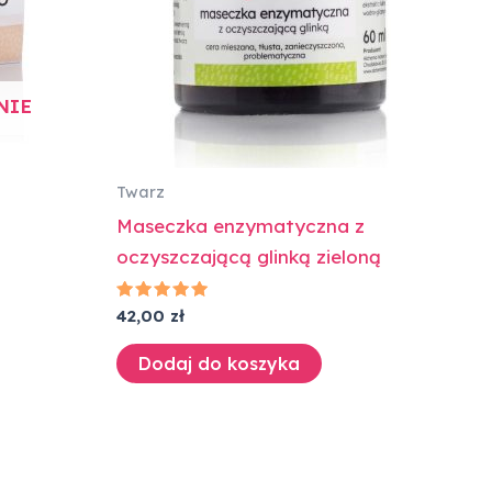
NIE
Twarz
Maseczka enzymatyczna z
oczyszczającą glinką zieloną
Oceniono
42,00
zł
5.00
na 5
Dodaj do koszyka