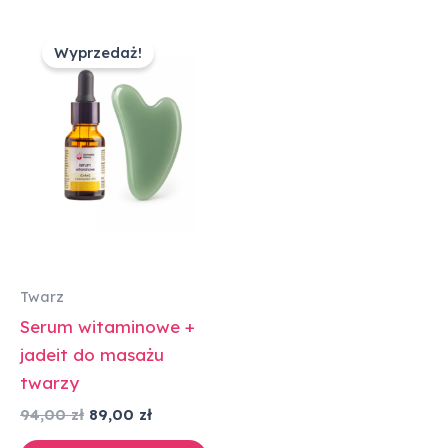
Pierwotna
Aktualna
cena
cena
Wyprzedaż!
wynosiła:
wynosi:
94,00 zł.
89,00 zł.
Twarz
Serum witaminowe +
jadeit do masażu
twarzy
94,00
zł
89,00
zł