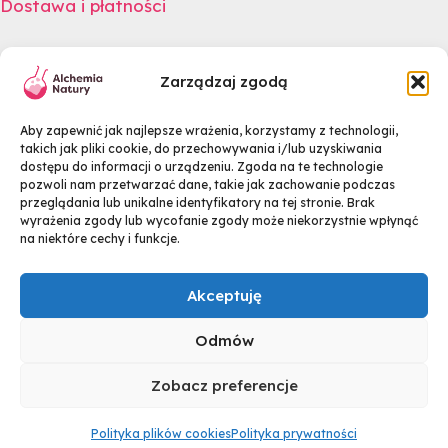
Dostawa i płatności
Newsletter
Zarządzaj zgodą
Zapisz się na newsletter i odbierz rabat na swoje
Aby zapewnić jak najlepsze wrażenia, korzystamy z technologii,
zakupy.
takich jak pliki cookie, do przechowywania i/lub uzyskiwania
dostępu do informacji o urządzeniu. Zgoda na te technologie
pozwoli nam przetwarzać dane, takie jak zachowanie podczas
przeglądania lub unikalne identyfikatory na tej stronie. Brak
wyrażenia zgody lub wycofanie zgody może niekorzystnie wpłynąć
na niektóre cechy i funkcje.
Zgadzam się na otrzymywanie newslettera zgodnie z
Polityką Prywatności
Akceptuję
Odmów
Zobacz preferencje
Prawa autorskie © 2026 Alchemia Natury
Polityka plików cookies
Polityka prywatności