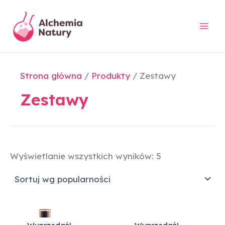
Posortowane
Przejdź
według
do
popularności
treści
Strona główna
Produkty
Zestawy
Zestawy
Wyświetlanie wszystkich wyników: 5
Pierwotna
Aktualna
Pierwotna
Aktualna
cena
cena
cena
cena
Wyprzedaż!
Wyprzedaż!