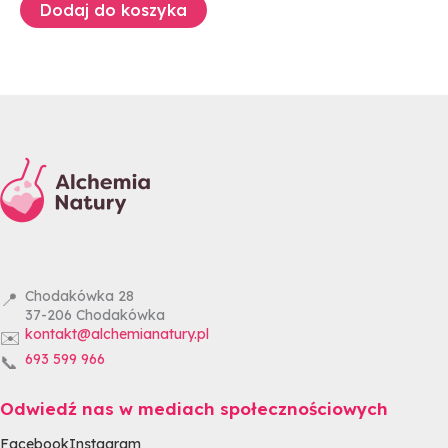
Dodaj do koszyka
Chodakówka 28
📍
37-206
Chodakówka
kontakt@alchemianatury.pl
✉️
693 599 966
📞
Odwiedź nas w mediach społecznościowych
Facebook
Instagram