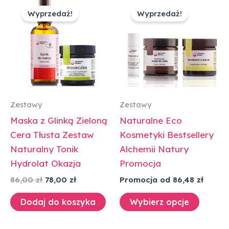
cena
cena
Wyprzedaż!
Wyprzedaż!
wynosiła:
wynosi:
86,00 zł.
78,00 zł.
Zestawy
Zestawy
Maska z Glinką Zieloną
Naturalne Eco
Cera Tłusta Zestaw
Kosmetyki Bestsellery
Naturalny Tonik
Alchemii Natury
Hydrolat Okazja
Promocja
86,00
zł
78,00
zł
Promocja od 86,48 zł
Dodaj do koszyka
Wybierz opcje