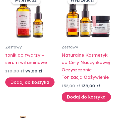
wynosiła:
wynosi:
wynosiła:
wynosi:
110,00 zł.
99,00 zł.
152,00 zł.
139,00 zł
Zestawy
Zestawy
tonik do twarzy +
Naturalne Kosmetyki
serum witaminowe
do Cery Naczynkowej
Oczyszczanie
110,00
zł
99,00
zł
Tonizacja Odżywienie
Dodaj do koszyka
152,00
zł
139,00
zł
Dodaj do koszyka
Pierwotna
Aktualna