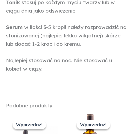
Tonik
stosuj po każdym myciu twarzy lub w
ciągu dnia jako odświeżenie.
Serum
w ilości 3-5 kropli należy rozprowadzić na
stonizowanej (najlepiej lekko wilgotnej) skórze
lub dodać 1-2 kropli do kremu.
Najlepiej stosować na noc. Nie stosować u
kobiet w ciąży.
Podobne produkty
Pierwotna
Aktualna
Pierwotna
Aktualna
cena
cena
cena
cena
Wyprzedaż!
Wyprzedaż!
Wyprzedaż!
Wyprzedaż!
wynosiła:
wynosi:
wynosiła:
wynosi:
94,00 zł.
89,00 zł.
86,00 zł.
78,00 zł.