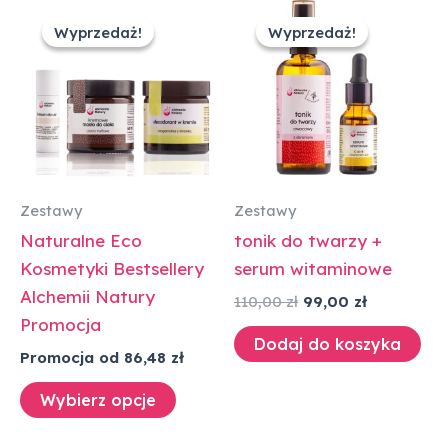
Pierwotna
Aktualna
cena
cena
Wyprzedaż!
Wyprzedaż!
Wyprzedaż!
Wyprzedaż!
wynosiła:
wynosi:
110,00 zł.
99,00 zł.
Zestawy
Zestawy
Naturalne Eco
tonik do twarzy +
Kosmetyki Bestsellery
serum witaminowe
Alchemii Natury
110,00
zł
99,00
zł
Promocja
Dodaj do koszyka
Promocja od 86,48 zł
Wybierz opcje