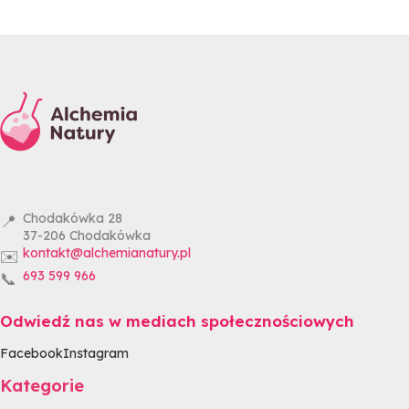
Chodakówka 28
📍
37-206
Chodakówka
kontakt@alchemianatury.pl
✉️
693 599 966
📞
Odwiedź nas w mediach społecznościowych
Facebook
Instagram
Kategorie