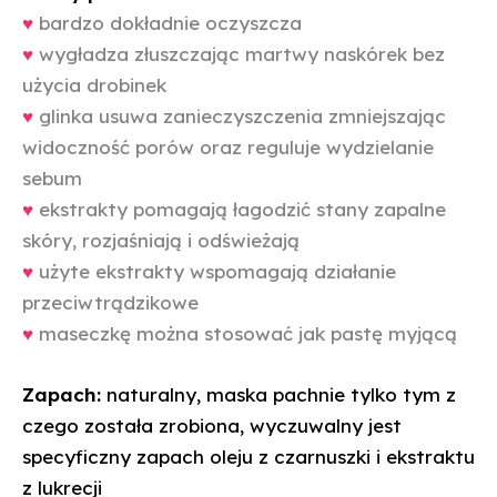
♥
bardzo dokładnie oczyszcza
♥
wygładza złuszczając martwy naskórek bez
użycia drobinek
♥
glinka usuwa zanieczyszczenia zmniejszając
widoczność porów oraz reguluje wydzielanie
sebum
♥
ekstrakty pomagają łagodzić stany zapalne
skóry, rozjaśniają i odświeżają
♥
użyte ekstrakty wspomagają działanie
przeciwtrądzikowe
♥
maseczkę można stosować jak pastę myjącą
Zapach:
naturalny, maska pachnie tylko tym z
czego została zrobiona, wyczuwalny jest
specyficzny zapach oleju z czarnuszki i ekstraktu
z lukrecji