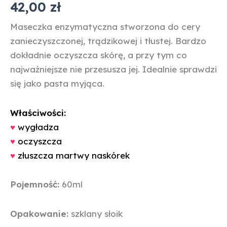
42,00
zł
5.00
na 5
na
podstawie
Maseczka enzymatyczna stworzona do cery
ocen
klientów
zanieczyszczonej, trądzikowej i tłustej. Bardzo
dokładnie oczyszcza skórę, a przy tym co
najważniejsze nie przesusza jej. Idealnie sprawdzi
się jako pasta myjąca.
Właściwości:
♥
wygładza
♥
oczyszcza
♥
złuszcza martwy naskórek
Pojemność:
60ml
Opakowanie:
szklany słoik