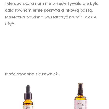
tyle aby skóra nam nie prześwitywała ale była
cała równomiernie pokryta glinkową pastą.
Maseczka powinna wystarczyć na min. ok 6-8
użyć.
Może spodoba się również…
Zakres
Ten
cen:
produk
od
29,00 zł
ma
do
wiele
44,00 zł