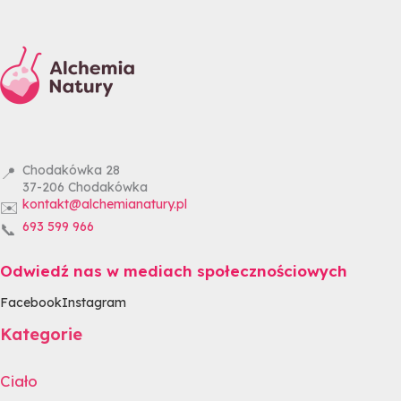
Chodakówka 28
📍
37-206
Chodakówka
kontakt@alchemianatury.pl
✉️
693 599 966
📞
Odwiedź nas w mediach społecznościowych
Facebook
Instagram
Kategorie
Ciało