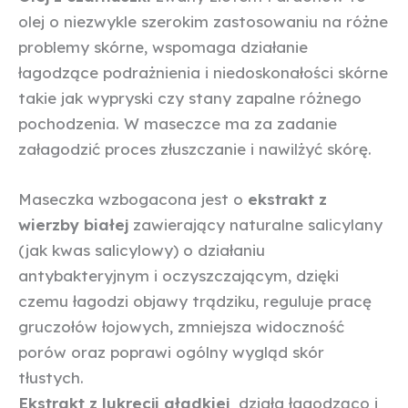
olej o niezwykle szerokim zastosowaniu na różne
problemy skórne, wspomaga działanie
łagodzące podrażnienia i niedoskonałości skórne
takie jak wypryski czy stany zapalne różnego
pochodzenia. W maseczce ma za zadanie
załagodzić proces złuszczanie i nawilżyć skórę.
Maseczka wzbogacona jest o
ekstrakt z
wierzby białej
zawierający naturalne salicylany
(jak kwas salicylowy) o działaniu
antybakteryjnym i oczyszczającym, dzięki
czemu łagodzi objawy trądziku, reguluje pracę
gruczołów łojowych, zmniejsza widoczność
porów oraz poprawi ogólny wygląd skór
tłustych.
Ekstrakt z lukrecji gładkiej
działa łagodząco i