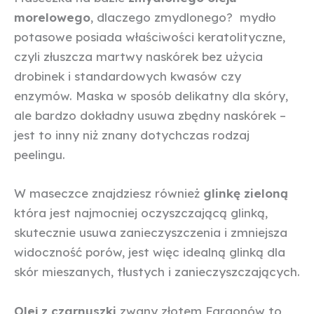
morelowego
, dlaczego zmydlonego? mydło
potasowe posiada właściwości keratolityczne,
czyli złuszcza martwy naskórek bez użycia
drobinek i standardowych kwasów czy
enzymów. Maska w sposób delikatny dla skóry,
ale bardzo dokładny usuwa zbędny naskórek –
jest to inny niż znany dotychczas rodzaj
peelingu.
W maseczce znajdziesz również
glinkę zieloną
która jest najmocniej oczyszczającą glinką,
skutecznie usuwa zanieczyszczenia i zmniejsza
widoczność porów, jest więc idealną glinką dla
skór mieszanych, tłustych i zanieczyszczających.
Olej z czarnuszki
zwany złotem Faraonów to