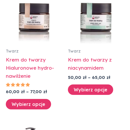
od
od
60,00 zł
50,00 zł
ma
ma
do
do
wiele
wiele
77,00 zł
65,00 zł
wariantów.
warian
Opcje
Opcje
można
można
wybrać
wybra
Twarz
Twarz
na
na
Krem do twarzy
Krem do twarzy z
stronie
stronie
Hialuronowe hydro-
niacynamidem
produktu
produk
nawilżenie
50,00
zł
–
65,00
zł
Wybierz opcje
Oceniono
60,00
zł
–
77,00
zł
5.00
na 5
Wybierz opcje