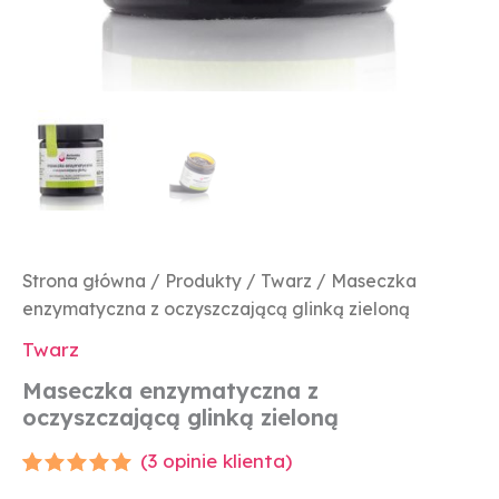
Strona główna
/
Produkty
/
Twarz
/ Maseczka
enzymatyczna z oczyszczającą glinką zieloną
Twarz
Maseczka enzymatyczna z
oczyszczającą glinką zieloną
(
3
opinie klienta)
Oceniony
3