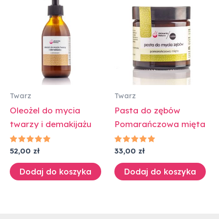
Twarz
Twarz
Oleożel do mycia
Pasta do zębów
twarzy i demakijażu
Pomarańczowa mięta
Oceniono
Oceniono
52,00
zł
33,00
zł
5.00
5.00
na 5
na 5
Dodaj do koszyka
Dodaj do koszyka