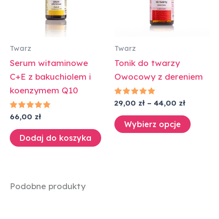
warian
Opcje
można
wybra
Twarz
Twarz
na
Serum witaminowe
Tonik do twarzy
stronie
C+E z bakuchiolem i
Owocowy z dereniem
produk
koenzymem Q10
Oceniono
29,00
zł
–
44,00
zł
5.00
Oceniono
na 5
66,00
zł
5.00
Wybierz opcje
na 5
Dodaj do koszyka
Podobne produkty
Zakres
Zakres
Ten
Ten
cen:
cen:
produkt
produk