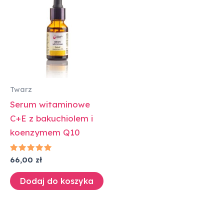
Twarz
Serum witaminowe
C+E z bakuchiolem i
koenzymem Q10
Oceniono
66,00
zł
5.00
na 5
Dodaj do koszyka