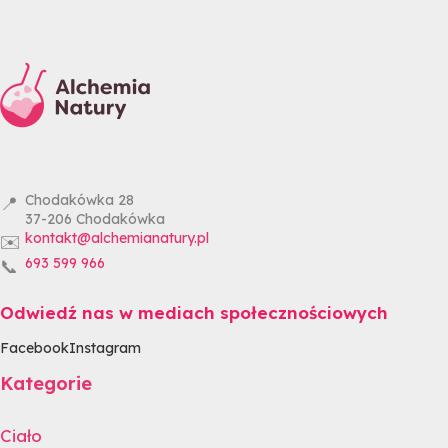
Chodakówka 28
📍
37-206
Chodakówka
kontakt@alchemianatury.pl
✉️
693 599 966
📞
Odwiedź nas w mediach społecznościowych
Facebook
Instagram
Kategorie
Ciało