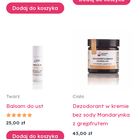
na 5
Dodaj do koszyka
Twarz
Ciało
Balsam do ust
Dezodorant w kremie
bez sody Mandarynka
Oceniono
25,00
zł
z grejpfrutem
5.00
na 5
43,00
zł
Dodaj do koszyka