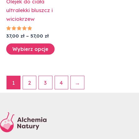
Olejek do ciała
stronie
ultralekki bluszcz i
produktu
wiciokrzew
Oceniono
37,00
zł
–
57,00
zł
5.00
na 5
Wybierz opcje
1
2
3
4
→