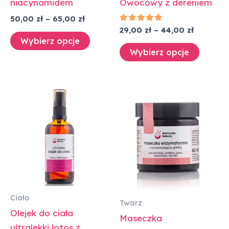
niacynamidem
Owocowy z dereniem
produktu
produk
50,00
zł
–
65,00
zł
Oceniono
29,00
zł
–
44,00
zł
5.00
Wybierz opcje
na 5
Wybierz opcje
Zakres
Ten
cen:
produkt
od
37,00 zł
ma
do
wiele
57,00 zł
wariantów.
Opcje
można
wybrać
Ciało
Twarz
na
Olejek do ciała
Maseczka
stronie
ultralekki lotos z