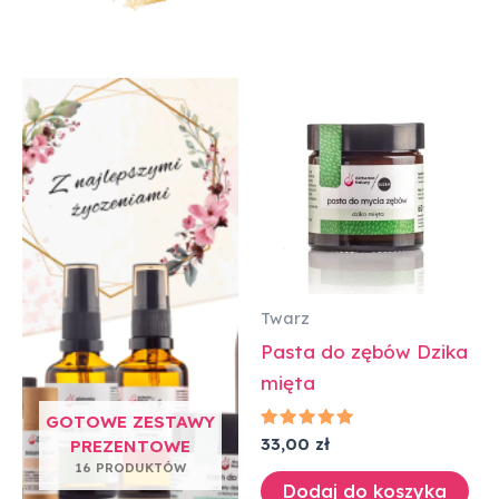
Twarz
Pasta do zębów Dzika
mięta
GOTOWE ZESTAWY
Oceniono
33,00
zł
PREZENTOWE
5.00
16 PRODUKTÓW
na 5
Dodaj do koszyka