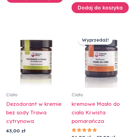
Dodaj do koszyka
Zakres
Ten
cen:
Wyprzedaż!
produk
od
34,00 zł
ma
do
wiele
52,00 zł
warian
Opcje
można
wybra
Ciało
Ciało
na
Dezodorant w kremie
kremowe Masło do
stronie
bez sody Trawa
ciała Krwista
produk
cytrynowa
pomarańcza
43,00
zł
Oceniono