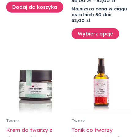
34,00
zł
–
52,00
zł
5.00
Dodaj do koszyka
Najniższa cena w ciągu
na 5
ostatnich 30 dni:
32,00
zł
Wybierz opcje
Zakres
Zakres
Ten
Ten
cen:
cen:
produkt
produk
od
od
50,00 zł
29,00 zł
ma
ma
do
do
wiele
wiele
65,00 zł
44,00 zł
wariantów.
warian
Opcje
Opcje
można
można
wybrać
wybra
Twarz
Twarz
na
na
Krem do twarzy z
Tonik do twarzy
stronie
stronie