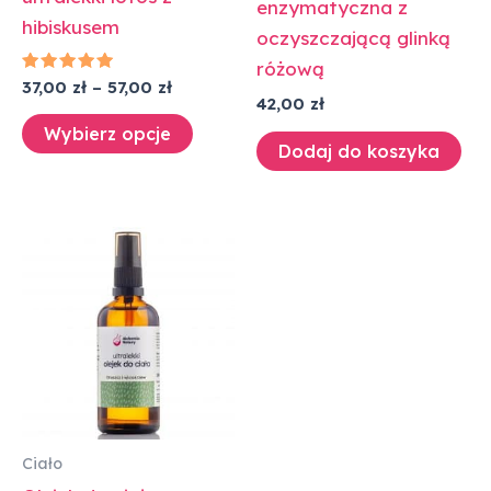
enzymatyczna z
produktu
hibiskusem
oczyszczającą glinką
różową
Oceniono
37,00
zł
–
57,00
zł
5.00
42,00
zł
na 5
Wybierz opcje
Dodaj do koszyka
Zakres
Ten
cen:
produkt
od
37,00 zł
ma
do
wiele
57,00 zł
wariantów.
Opcje
można
wybrać
Ciało
na