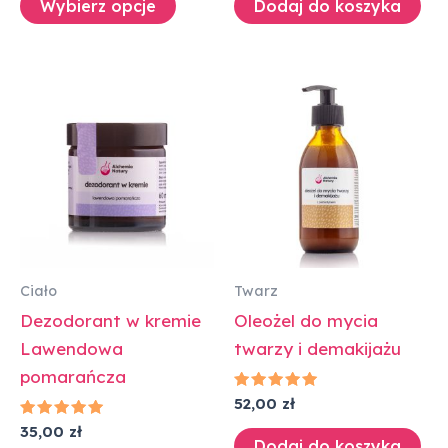
Wybierz opcje
Dodaj do koszyka
Ciało
Twarz
Dezodorant w kremie
Oleożel do mycia
Lawendowa
twarzy i demakijażu
pomarańcza
Oceniono
52,00
zł
5.00
Oceniono
na 5
35,00
zł
5.00
Dodaj do koszyka