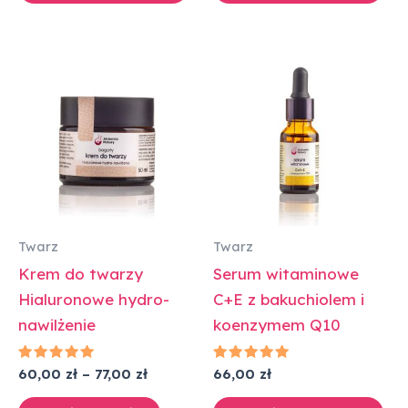
Zakres
Ten
cen:
produkt
od
60,00 zł
ma
do
wiele
77,00 zł
wariantów.
Opcje
można
wybrać
Twarz
Twarz
na
Krem do twarzy
Serum witaminowe
stronie
Hialuronowe hydro-
C+E z bakuchiolem i
produktu
nawilżenie
koenzymem Q10
Oceniono
Oceniono
60,00
zł
–
77,00
zł
66,00
zł
5.00
5.00
na 5
na 5