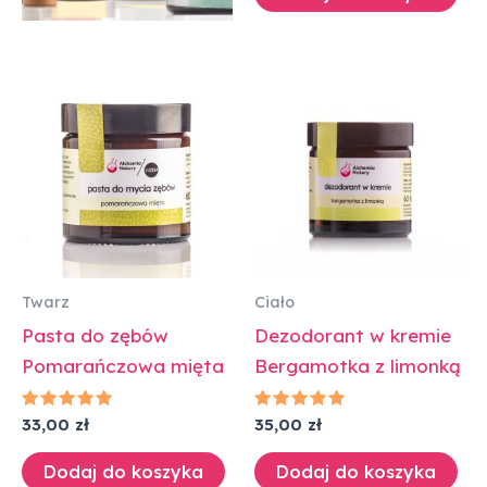
Twarz
Ciało
Pasta do zębów
Dezodorant w kremie
Pomarańczowa mięta
Bergamotka z limonką
Oceniono
Oceniono
33,00
zł
35,00
zł
5.00
5.00
na 5
na 5
Dodaj do koszyka
Dodaj do koszyka